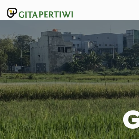
Lewati
ke
konten
G