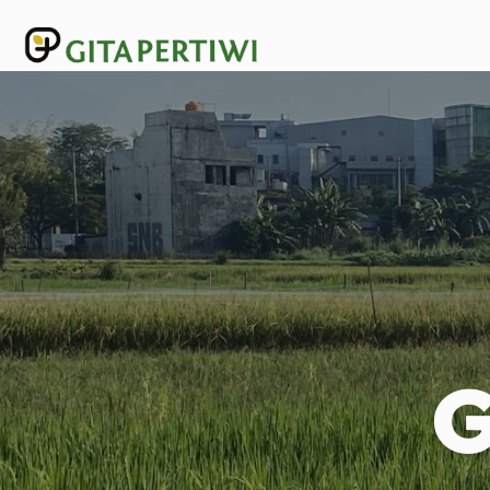
Lewati
ke
konten
G