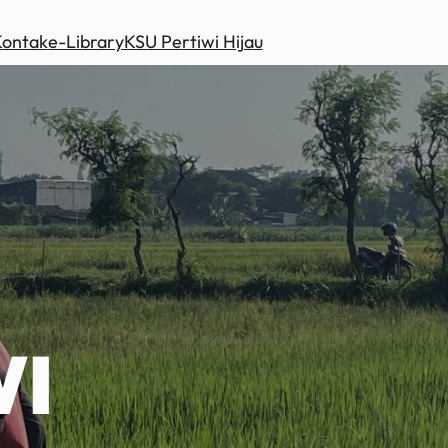
Kontak
e-Library
KSU Pertiwi Hijau
WI