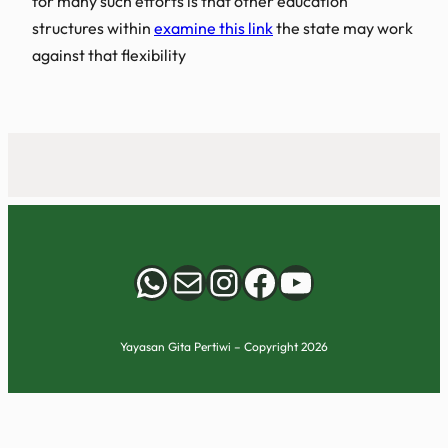
for many such efforts is that other education
structures within
examine this link
the state may work
against that flexibility
WhatsApp
Mail
Instagram
Facebook
YouTube
Yayasan Gita Pertiwi – Copyright 2026