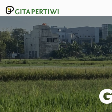
Lewati
ke
konten
G