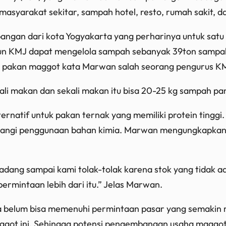
masyarakat sekitar, sampah hotel, resto, rumah sakit, d
gan dari kota Yogyakarta yang perharinya untuk sat
hun KMJ dapat mengelola sampah sebanyak 39ton sampa
uk pakan maggot kata Marwan salah seorang pengurus K
 kali makan dan sekali makan itu bisa 20-25 kg sampah p
ernatif untuk pakan ternak yang memiliki protein tinggi. 
rangi penggunaan bahan kimia. Marwan mengungkapkan 
ang sampai kami tolak-tolak karena stok yang tidak ada.
ermintaan lebih dari itu.” Jelas Marwan.
a belum bisa memenuhi permintaan pasar yang semakin m
ot ini. Sehingga potensi pengembangan usaha maggot ini